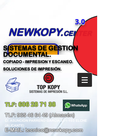
3.0
NEWKOPY.
CENTER
SISTEMAS DE GESTION
DOCUMENTAL.
COPIADO - IMPRESION Y ESCANEO.
SOLUCIONES DE IMPRESIÓN.
606 28 71 38
TLF:
​
TLF:
965 46 64 49
(Almacén)
C/. ASUNCIÓN PARREÑO GARCÍA,101-103 ELCHE
(ALICANTE)
E-MAIL:
tecnico@newkopy.com