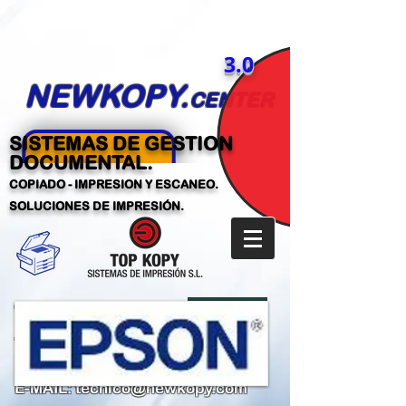
3.0
NEWKOPY.
CENTER
SISTEMAS DE GESTION
DOCUMENTAL.
COPIADO - IMPRESION Y ESCANEO.
SOLUCIONES DE IMPRESIÓN.
606 28 71 38
TLF:
​
TLF:
965 46 64 49
(Almacén)
C/. ASUNCIÓN PARREÑO GARCÍA,101-103 ELCHE
(ALICANTE)
E-MAIL:
tecnico@newkopy.com