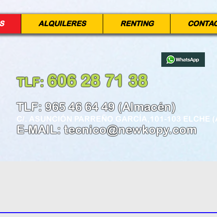
S
ALQUILERES
RENTING
CONTA
606 28 71 38
TLF:
​
TLF: 965 46 64 49 (Almacén)
C/. ASUNCIÓN PARREÑO GARCÍA,101-103 ELCHE (
E-MAIL:
tecnico@newkopy.com