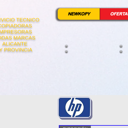
NEWKOPY
OFERTA
VICIO TECNICO
COPIADORAS
IMPRESORAS
ODAS MARCAS
ALICANTE
Y PROVINCIA
Cart