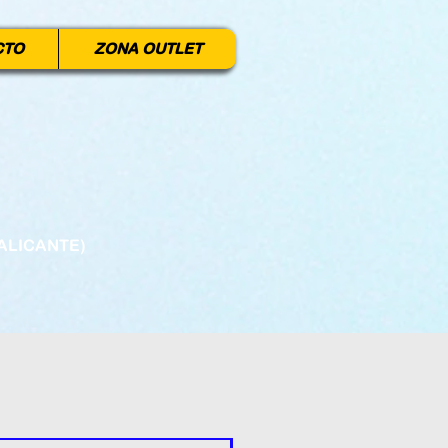
CTO
ZONA OUTLET
ALICANTE)