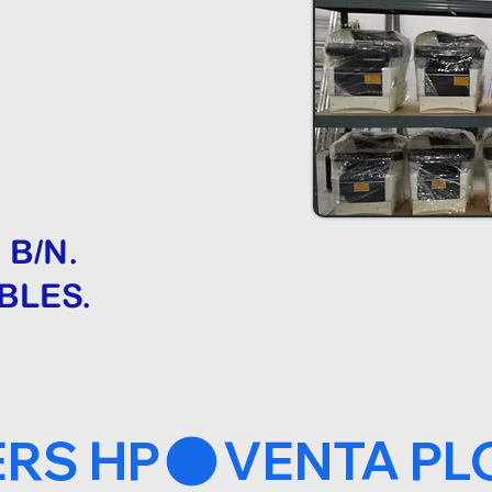
B/N.
BLES.