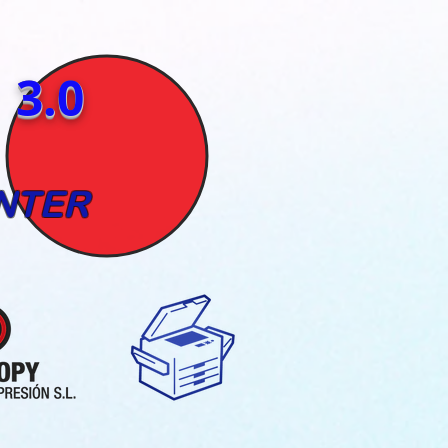
3.0
NTER