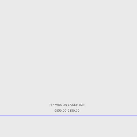
HP M607DN LÁSER B/N
Regular Price
Sale Price
€850.00
€350.00