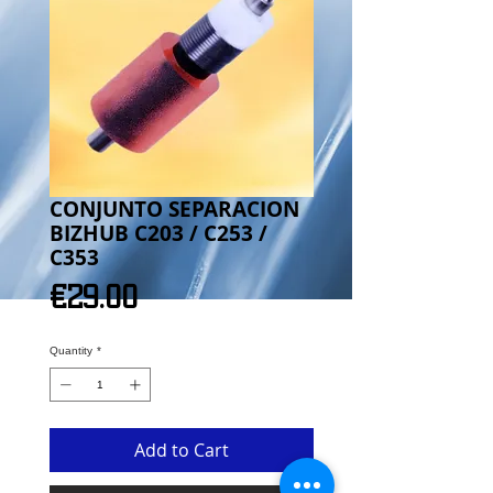
CONJUNTO SEPARACION
BIZHUB C203 / C253 /
C353
Price
€29.00
Quantity
*
Add to Cart