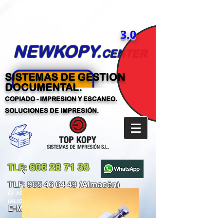
3.0
NEWKOPY.
CENTER
SISTEMAS DE GESTION
DOCUMENTAL.
COPIADO - IMPRESION Y ESCANEO.
SOLUCIONES DE IMPRESIÓN.
606 28 71 38
TLF:
​
TLF:
965 46 64 49
(Almacén)
C/. ASUNCIÓN PARREÑO GARCÍA,101-103 ELCHE
(ALICANTE)
E-MAIL:
tecnico@newkopy.com