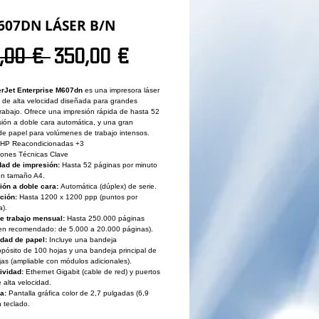
607DN LÁSER B/N
Precio
Precio de oferta
,00 € 
350,00 €
rJet Enterprise M607dn
es una impresora láser
de alta velocidad diseñada para grandes
rabajo. Ofrece una impresión rápida de hasta 52
ión a doble cara automática, y una gran
de papel para volúmenes de trabajo intensos.
 HP Reacondicionadas +3
iones Técnicas Clave
dad de impresión:
Hasta 52 páginas por minuto
en tamaño A4.
ión a doble cara:
Automática (dúplex) de serie.
ción:
Hasta 1200 x 1200 ppp (puntos por
a).
de trabajo mensual:
Hasta 250.000 páginas
en recomendado: de 5.000 a 20.000 páginas).
dad de papel:
Incluye una bandeja
opósito de 100 hojas y una bandeja principal de
as (ampliable con módulos adicionales).
ividad:
Ethernet Gigabit (cable de red) y puertos
alta velocidad.
a:
Pantalla gráfica color de 2,7 pulgadas (6,9
 teclado.