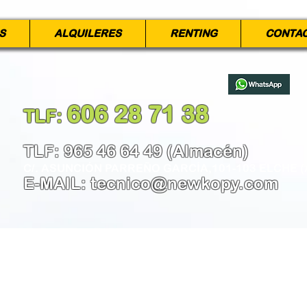
S
ALQUILERES
RENTING
CONTA
606 28 71 38
TLF:
​
TLF: 965 46 64 49 (Almacén)
C/. ASUNCIÓN PARREÑO GARCÍA,101-103 ELCHE (
E-MAIL:
tecnico@newkopy.com