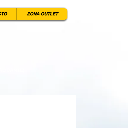
CTO
ZONA OUTLET
ALICANTE)