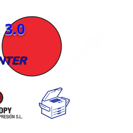
3.0
NTER