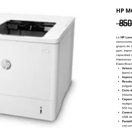
HP M
 850
La
HP Lase
monocromo 
grupos de t
ppm, impres
capacidad 
Impresoras
Especificac
Veloci
(ppm) 
Impres
Resolu
pulgad
Ciclo 
(Volum
Capaci
multipr
550 hoj
Conect
USB de 
Pantall
cm) con