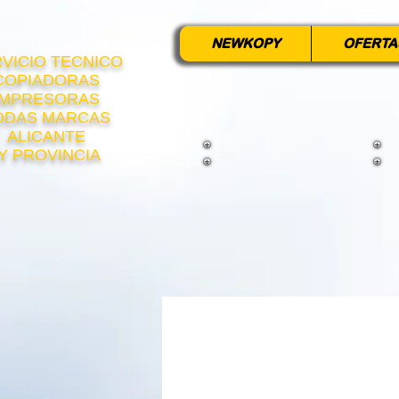
NEWKOPY
OFERTA
VICIO TECNICO
COPIADORAS
IMPRESORAS
ODAS MARCAS
ALICANTE
Y PROVINCIA
Art. Carrito: