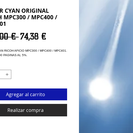
R CYAN ORIGINAL
 MPC300 / MPC400 /
01
Precio
Precio de oferta
,00 € 
74,38 €
N RICOH AFICIO MPC300 / MPC400 / MPC401.
00 PAGINAS AL 5%.
Agregar al carrito
Realizar compra