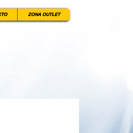
CTO
ZONA OUTLET
ALICANTE)