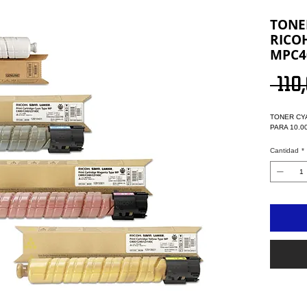
TONE
RICOH
MPC4
 110
TONER CYA
PARA 10.0
Cantidad
*