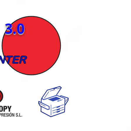
3.0
NTER