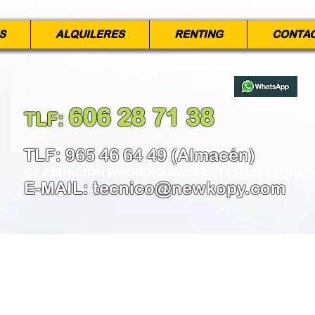
S
ALQUILERES
RENTING
CONTA
606 28 71 38
TLF:
​
TLF: 965 46 64 49 (Almacén)
C/. ASUNCIÓN PARREÑO GARCÍA,101-103 ELCHE (
E-MAIL:
tecnico@newkopy.com