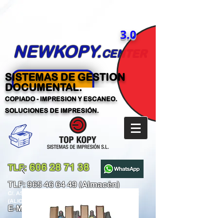
3.0
NEWKOPY.
CENTER
SISTEMAS DE GESTION
DOCUMENTAL.
COPIADO - IMPRESION Y ESCANEO.
SOLUCIONES DE IMPRESIÓN.
606 28 71 38
TLF:
​
TLF:
965 46 64 49
(Almacén)
C/. ASUNCIÓN PARREÑO GARCÍA,101-103 ELCHE
(ALICANTE)
E-MAIL:
tecnico@newkopy.com