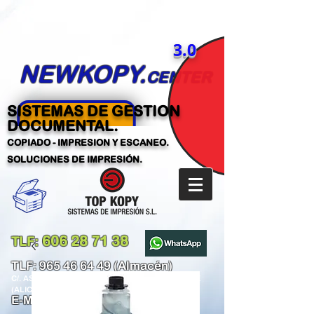
3.0
NEWKOPY.
CENTER
SISTEMAS DE GESTION
DOCUMENTAL.
COPIADO - IMPRESION Y ESCANEO.
SOLUCIONES DE IMPRESIÓN.
606 28 71 38
TLF:
​
TLF:
965 46 64 49
(Almacén)
C/. ASUNCIÓN PARREÑO GARCÍA,101-103 ELCHE
(ALICANTE)
E-MAIL:
tecnico@newkopy.com