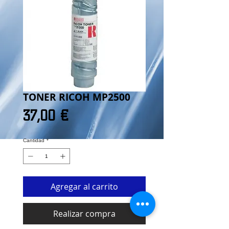
TONER RICOH MP2500
Precio
37,00 €
Cantidad
*
Agregar al carrito
Realizar compra